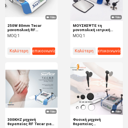
250W 80mm Tecar
ΜΟΥΣΚΕΨΤΕ τη
μονοπολική RF
μονοπολική ιατρική
Diathermy θεραπείας
μηχανή CET RF για τον
MOQ:
1
MOQ:
1
μηχανή
πίσω ώμο γονάτων
Καλύτερη
επικοινωνία
Καλύτερη
επικοινωνία
τιμή
τιμή
Σπίτι
Προϊόντα
Περίπου
Γύρος
Εμείς
Εργοστασίων
300KHZ μηχανή
Φυσική μηχανή
θεραπείας RF Tecar για
θεραπείας