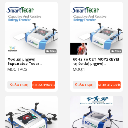
Φυσική μηχανή
60Hz το CET ΜΟΥΣΚΕΎΕΙ
θεραπείας Tecar
τη διπλή μηχανή
αθλητικών
θεραπείας Tecar λαβών
MOQ:
1PCS
MOQ:
1
τραυματισμών για τη
μυαλγία Musclies Adn
Καλύτερη
επικοινωνία
Καλύτερη
επικοινωνία
τιμή
τιμή