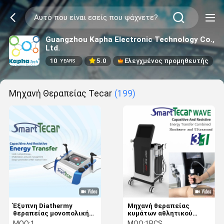
Guangzhou Kapha Electronic Technology Co.,
Ltd.
10
5.0
Ελεγχμένος προμηθευτής
YEARS
Μηχανή Θεραπείας Tecar
(199)
Έξυπνη Diathermy
Μηχανή θεραπείας
θεραπείας μονοπολική
κυμάτων αθλητικού
RF Tecar μηχανή Diacare
injuiry Ultraound με
MOQ:
1
MOQ:
1PCS