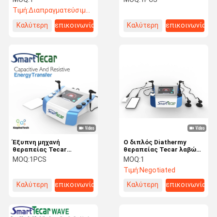
Diathermy Tecar για το
Τιμή:
Διαπραγματεύσιμος
πελματικό fasciitis
Καλύτερη
επικοινωνία
Καλύτερη
επικοινωνία
τιμή
τιμή
Έξυπνη μηχανή
Ο διπλός Diathermy
θεραπείας Tecar
θεραπείας Tecar λαβών
ραδιοσυχνότητας για τη
80mm Diathermy
MOQ:
1PCS
MOQ:
1
φυσιοθεραπεία
μικροκυμάτων μηχανών
Τιμή:
Negotiated
RF Tecar εξοπλισμός για
το μυ χαλαρώνει
Καλύτερη
επικοινωνία
Καλύτερη
επικοινωνία
τιμή
τιμή