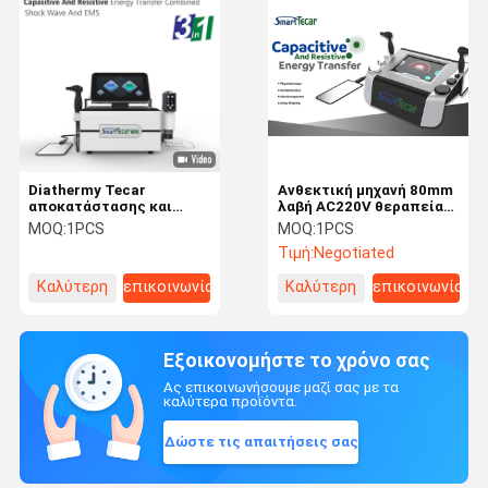
Diathermy Tecar
Ανθεκτική μηχανή 80mm
αποκατάστασης και
λαβή AC220V θεραπείας
αποκατάστασης
Endothermy Tecar
MOQ:
1PCS
MOQ:
1PCS
αθλητικών
Τιμή:
Negotiated
τραυματισμών μηχανή
φυσιοθεραπείας
Καλύτερη
επικοινωνία
Καλύτερη
επικοινωνία
τιμή
τιμή
Εξοικονομήστε το χρόνο σας
Ας επικοινωνήσουμε μαζί σας με τα
καλύτερα προϊόντα.
Δώστε τις απαιτήσεις σας