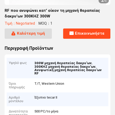
2
/
5
RF που ανυψώνει κατ' οίκον τη μηχανή θεραπείας
δακρυ'ων 300KHZ 300W
Τιμή：Negotiated
MOQ：1
Καλύτερη τιμή
Επικοινωνήστε
Περιγραφή Προϊόντων
Υψηλό φως
,
300W μηχανή θεραπείας δακρυ'ων
,
300KHZ μηχανή θεραπείας δακρυ'ων
Ανυψωτική μηχανή θεραπείας δακρυ'ων
RF
Όροι
T/T, Western Union
πληρωμής
Αριθμό
Έξυπνο tecar ΙΙ
μοντέλου
Δυνατότητα
500 PC/το μήνα
προσφοράς