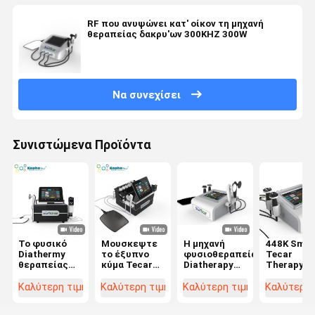
RF που ανυψώνει κατ' οίκον τη μηχανή
θεραπείας δακρυ'ων 300KHZ 300W
Να συνεχίσει
Συνιστώμενα Προϊόντα
Το φυσικό
Μουσκεψτε
Η μηχανή
448K Smar
Diathermy
το έξυπνο
φυσιοθεραπείας
Tecar
θεραπείας
κύμα Tecar
Diatherapy
Therapy
κρουστικό
μηχανών
θεραπείας
Machine
κύμα
ανακούφισης
Tecar με το
Diathermy
Καλύτερη τιμή
Καλύτερη τιμή
Καλύτερη τιμή
Καλύτερη 
εξοπλισμού
πόνου
CET 448KHz
CET RET
ΕΔ
εξοπλισμού
ΜΟΥΣΚΕΎΕΙ
Physiothe