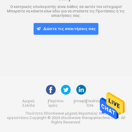
Ο κεντρικός υπολογιστής είναι λάθος σε αυτόν τον ιστοχώρο!
Μπορείτε να κάνετε κλικ εδώ για να στείλετε τις Προτάσεις ή τις
απαιτήσεις σας.
Δώστε τις απαιτήσεις σας
Αρχική
Περίπου
επαφή
Desktop
Σελίδα
εμείς
Site
Ποιότητα
Shockwave μηχανή θεραπείας
Κίνα
εργοστάσιο.Copyright © 2024 shockwave-therapymachine.com. All
Rights Reserved.